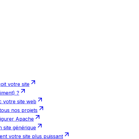
it votre site
iment) ?
 votre site web
 tous nos projets
nfigurer Apache
 site générique
nt votre site plus puissant