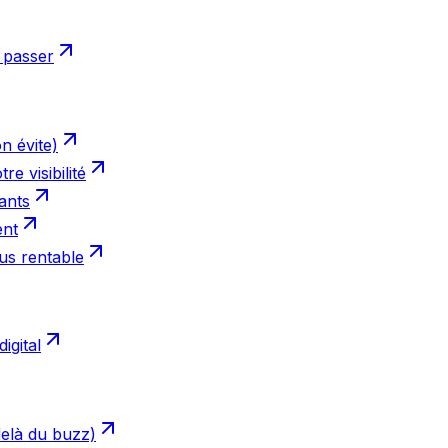
n passer
n évite)
e visibilité
ants
ent
lus rentable
igital
delà du buzz)