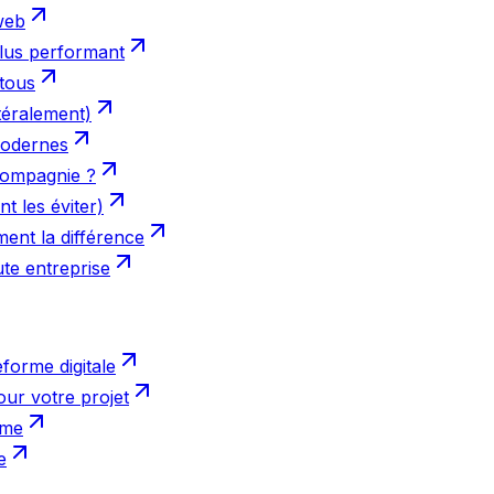
web
plus performant
 tous
téralement)
 modernes
 compagnie ?
t les éviter)
ent la différence
ute entreprise
forme digitale
our votre projet
rme
e