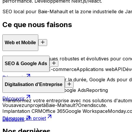
performance. Développement Next.js/React.
SEO local pour Baie-Mahault et la zone industrielle de Jar
Ce que nous
faisons
Web et Mobile
Des solutions techniques robustes et évolutives pour concr
SEO & Google Ads
Création de site web
E-commerce
Applications web
API
Dév
Découvrir
Référencement naturel pour la durée, Google Ads pour des 
Digitalisation d'Entreprise
SEO Technique
SEO Local
Google Ads
Reporting
Découvrir
Transformez votre entreprise avec nos solutions d'automati
Vous
avez
un
projet
à
Baie-Mahault
?
On
en
discute.
Implantation CRM
Office 365
Google Workspace
Monday.c
Démarrer un projet
Découvrir
Nos dernières