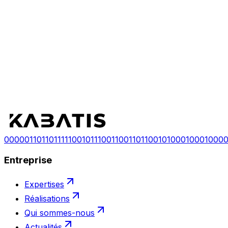
ensemble ?
ensemble ?
Configurer mon projet
Nous contacter
0
0
0
0
0
1
1
0
1
1
0
1
1
1
1
1
0
0
1
0
1
1
1
0
0
1
1
0
0
1
1
0
1
1
0
0
1
0
1
0
0
0
1
0
0
0
1
0
0
0
Entreprise
Expertises
Réalisations
Qui sommes-nous
Actualités