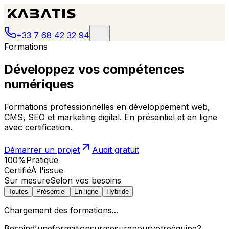
+33 7 68 42 32 94
Formations
Développez vos compétences
numériques
Formations professionnelles en développement web,
CMS, SEO et marketing digital. En présentiel et en ligne
avec certification.
Démarrer un projet
Audit gratuit
100%
Pratique
Certifié
À l'issue
Sur mesure
Selon vos besoins
Toutes
Présentiel
En ligne
Hybride
Chargement des formations...
Besoin
d'une
formation
sur
mesure
pour
votre
équipe
?