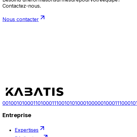
Contactez-nous.
Nous contacter
ensemble ?
ensemble ?
Configurer mon projet
Nous contacter
0
0
1
0
0
1
0
1
0
0
0
1
1
0
1
0
0
0
1
1
1
0
0
1
0
1
0
1
0
0
0
1
0
0
0
0
0
1
0
0
0
1
1
1
0
0
0
1
0
Entreprise
Expertises