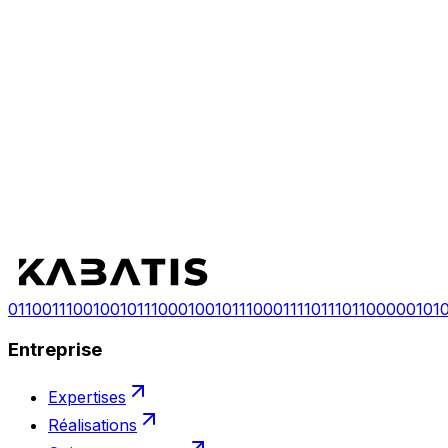
ensemble ?
ensemble ?
Configurer mon projet
Nous contacter
0
1
1
0
0
1
1
1
0
0
1
0
0
1
0
1
1
1
0
0
0
1
0
0
1
0
1
1
1
0
0
0
1
1
1
1
0
1
1
1
0
1
1
0
0
0
0
0
1
0
1
Entreprise
Expertises
Réalisations