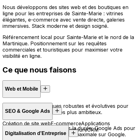
Nous développons des sites web et des boutiques en
ligne pour les entreprises de Sainte-Marie : vitrines
élégantes, e-commerce avec vente directe, galeries
immersives. Stack moderne et design soigné.
Référencement local pour Sainte-Marie et le nord de la
Martinique. Positionnement sur les requêtes
commerciales et touristiques pour maximiser votre
visibilité en ligne.
Ce que nous
faisons
Web et Mobile
Des solutions techniques robustes et évolutives pour
SEO & Google Ads
concrétiser vos projets les plus ambitieux.
Création de site web
E-commerce
Applications
Référencement naturel pour la durée, Google Ads pour
web
API
Développement sur mesure
CRM
Digitalisation d'Entreprise
des clients immédiats. Visibilité maximale sur Google.
Découvrir